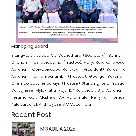
Managing Board
Sitting-Left : Jacob V.J Vazhathara (Secretary), Benny T
Cherian Thazhathedathu (Trustee), Very. Rev. Kuriakose
Abraham Cor-episcopa Karukayil (President), Suresh K
Abraham Kaniamparambil (Trustee), George Sakariah
Chempolaputhenpurayil (Trustee) Standing-Left: Prasad
Varughese Mylakkattu, Raju K.P Kalathoor, Biju Abraham
Perumanoor, Mathew V.A Vattamala, Reny K Thomas
Kalapurackal, Anthrayose V.C Vattamala
Recent Post
MIRABILIA 2025