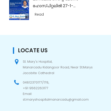
ഹോസ്പിറ്റലിൽ 27-1-...
Read
LOCATE US
St. Mary's Hospital,
Manarcadu Kidangoor Road, Near St.Marys
Jacobite Cathedral
04812370177/178,
+91 9562263177
Email:
st.maryshospitalmanarcadu@gmail.com